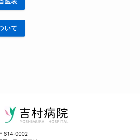
当医表
ついて
〒 814-0002